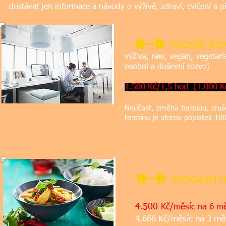
dostávat jen informace a návody o výživě, zdraví, cvičení a 
OSOBNÍ
KON
výživa, raw, vegan, vegetari
osobní a duševní rozvoj
1
.
5
00 Kč/1,5 hod (1.000 
Neúčast, změna termínu,
zruš
termínu je storno poplatek 1
PROGRAM H
konz
4.500
Kč/měsíc na 6
4.666 Kč/měsíc na 3 mě