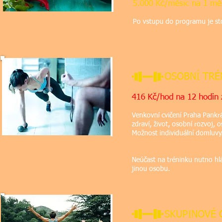
5.000 Kč/měsíc na 1 m
Po vstupu do programu je st
OSOBNÍ TRÉNI
416 Kč/hod na 12 hodin 
Venkovní cvičení Praha Pankrá
zdraví, život, osobní rozvoj, 
Možnost individuální domluvy
Neúčast na tréninku nutno hlá
jinou osobu.
SKUPINOVÉ 