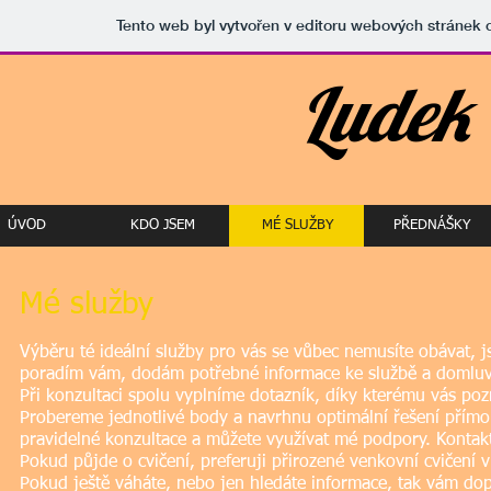
Tento web byl vytvořen v editoru webových stránek
Ludek
ÚVOD
KDO JSEM
MÉ SLUŽBY
PŘEDNÁŠKY
Mé služby
Výběru té ideální služby pro vás se vůbec nemusíte obávat, j
poradím vám, dodám potřebné informace ke službě a domluv
Při konzultaci spolu vyplníme dotazník, díky kterému vás pozn
Probereme jednotlivé body a navrhnu optimální řešení přím
pravidelné konzultace a můžete využívat mé podpory. Konta
Pokud půjde o cvičení, preferuji přirozené venkovní cvičení vl
Pokud ještě váháte, nebo jen hledáte informace, tak vám do