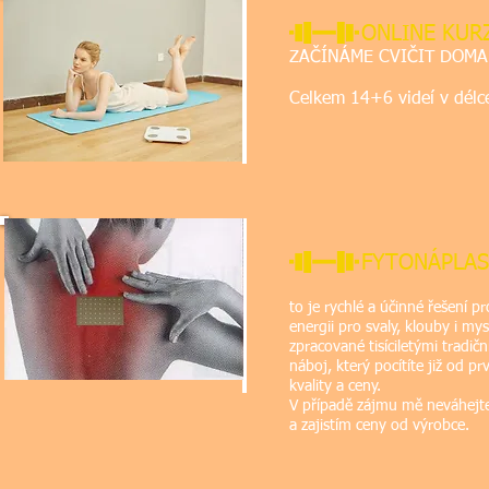
ONLINE KUR
ZAČÍNÁME CVIČIT DOMA - m
bez činek, bez f
Celkem 14+6 videí v délce
Více
FYTONÁPLAS
to je rychlé a účinné řešení p
energii pro svaly, klouby i my
zpracované tisíciletými tradi
náboj, který pocítíte již od pr
kvality a ceny.
V případě zájmu mě neváhejt
a zajistím ceny od výrobce.